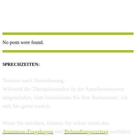
No posts were found.
SPRECHZEITEN:
Termine nach Vereinbarung.
Während der Therapiestunden ist der Anrufbeantworter
eingeschaltet, bitte hinterlassen Sie Ihre Rufnummer, ich
rufe Sie gerne zurück.
Wenn Sie möchten, können Sie schon vorab den
Anamnese-Fragebogen
und
Behandlungsvertrag
ausfüllen