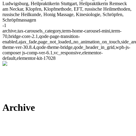
Ludwigsburg, Heilpraktikerin Stuttgart, Heilpraktikerin Remseck
am Neckar, Klopfen, Klopfmethode, EFT, russische Heilmethoden,
russische Heilkunde, Honig Massage, Kinesiologie, Schröpfen,
Schröpfmassagen
-1
archive,tax-carousels_category,term-home-carousel-mini,term-
70,bridge-core-2.1,qode-page-transition-
enabled,ajax_fade,page_not_loaded,,no_animation_on_touch,side_a
theme-ver-30.8.4,qode-theme-bridge,qode_header_in_grid,wpb-js-
composer js-comp-ver-6.1,vc_responsive,elementor-
default,elementor-kit-17028
Archive