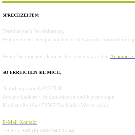
SPRECHZEITEN:
Termine nach Vereinbarung.
Während der Therapiestunden ist der Anrufbeantworter einges
Wenn Sie möchten, können Sie schon vorab den
Anamnese-
SO ERREICHEN SIE MICH:
Naturheilpraxis LAVETUR
Roxane Laukart • Heilpraktikerin und Kinesiologin
Kirchstraße 19a • 53567 Buchholz (Westerwald)
E-Mail Kontakt
Telefon:
+49 (0) 2683 943 17 44