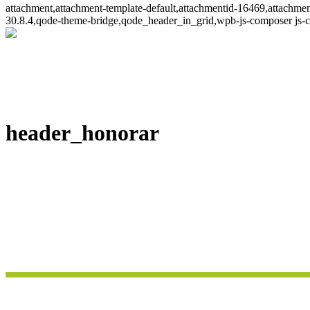
attachment,attachment-template-default,attachmentid-16469,attachme
30.8.4,qode-theme-bridge,qode_header_in_grid,wpb-js-composer js-c
header_honorar