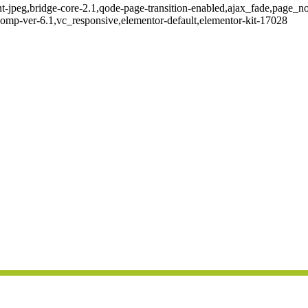
nt-jpeg,bridge-core-2.1,qode-page-transition-enabled,ajax_fade,page_
omp-ver-6.1,vc_responsive,elementor-default,elementor-kit-17028