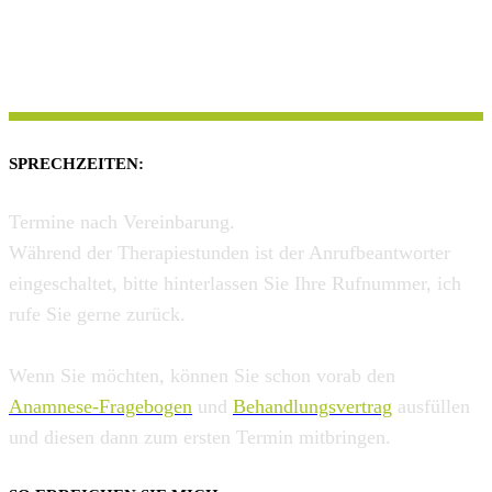
SPRECHZEITEN:
Termine nach Vereinbarung.
Während der Therapiestunden ist der Anrufbeantworter
eingeschaltet, bitte hinterlassen Sie Ihre Rufnummer, ich
rufe Sie gerne zurück.
Wenn Sie möchten, können Sie schon vorab den
Anamnese-Fragebogen
und
Behandlungsvertrag
ausfüllen
und diesen dann zum ersten Termin mitbringen.