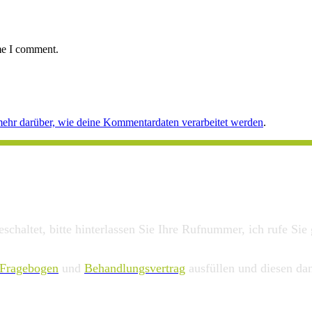
ime I comment.
mehr darüber, wie deine Kommentardaten verarbeitet werden
.
chaltet, bitte hinterlassen Sie Ihre Rufnummer, ich rufe Sie
Fragebogen
und
Behandlungsvertrag
ausfüllen und diesen da