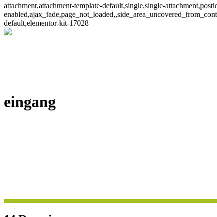
attachment,attachment-template-default,single,single-attachment,post
enabled,ajax_fade,page_not_loaded,,side_area_uncovered_from_cont
default,elementor-kit-17028
eingang