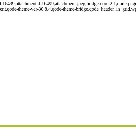
id-16499,attachmentid-16499,attachment-jpeg,bridge-core-2.1,qode-page
ent,qode-theme-ver-30.8.4,qode-theme-bridge,qode_header_in_grid,wp